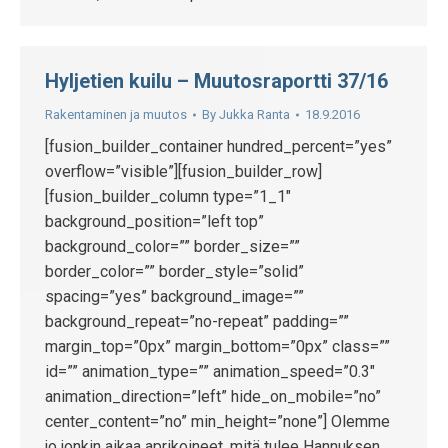
Hyljetien kuilu – Muutosraportti 37/16
Rakentaminen ja muutos
By
Jukka Ranta
18.9.2016
[fusion_builder_container hundred_percent=”yes”
overflow=”visible”][fusion_builder_row]
[fusion_builder_column type=”1_1″
background_position=”left top”
background_color=”” border_size=””
border_color=”” border_style=”solid”
spacing=”yes” background_image=””
background_repeat=”no-repeat” padding=””
margin_top=”0px” margin_bottom=”0px” class=””
id=”” animation_type=”” animation_speed=”0.3″
animation_direction=”left” hide_on_mobile=”no”
center_content=”no” min_height=”none”] Olemme
jo jonkin aikaa aprikoineet, mitä tulee Hannuksen