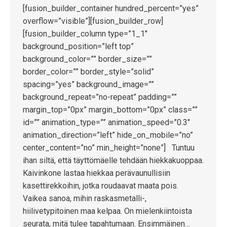
[fusion_builder_container hundred_percent=”yes”
overflow=”visible”][fusion_builder_row]
[fusion_builder_column type=”1_1″
background_position=”left top”
background_color=”” border_size=””
border_color=”” border_style=”solid”
spacing=”yes” background_image=””
background_repeat=”no-repeat” padding=””
margin_top=”0px” margin_bottom=”0px” class=””
id=”” animation_type=”” animation_speed=”0.3″
animation_direction=”left” hide_on_mobile=”no”
center_content=”no” min_height=”none”] Tuntuu
ihan siltä, että täyttömäelle tehdään hiekkakuoppaa.
Kaivinkone lastaa hiekkaa perävaunullisiin
kasettirekkoihin, jotka roudaavat maata pois.
Vaikea sanoa, mihin raskasmetalli-,
hiilivetypitoinen maa kelpaa. On mielenkiintoista
seurata, mitä tulee tapahtumaan. Ensimmäinen…