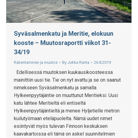
Syväsalmenkatu ja Meritie, elokuun
kooste – Muutosraportti viikot 31-
34/19
Rakentaminen ja muutos
By
Jukka Ranta
26.8.2019
Edellisessä muutoksen kuukausikoosteessa
mainittiin uusi tie. Tie on nyt avattu ja se on saanut
nimekseen Syväsalmenkatu ja samalla
Hylkeenpyytäjäntie on muuttunut Meritieksi. Uusi
katu lähtee Meritieltä eli entiseltä
Hylkeenpyytäjäntieltä ja menee Hyljetielle metron
kuilutyömaan eteläpuolelta. Nämä uudet nimet
esiintyvät myös tulevan Finnoon keskuksen
kaavakartoissa eli tämä on askel suunnitelmien