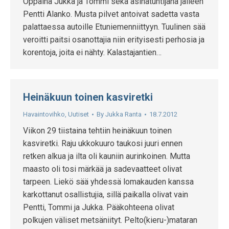
Oppaina Jukka ja Tommi sekä asinatuntijana jälleen
Pentti Alanko. Musta pilvet antoivat sadetta vasta
palattaessa autoille Etuniemenniittyyn. Tuulinen sää
veroitti paitsi osanottajia niin erityisesti perhosia ja
korentoja, joita ei nähty. Kalastajantien…
Heinäkuun toinen kasviretki
Havaintovihko
,
Uutiset
By
Jukka Ranta
18.7.2012
Viikon 29 tiistaina tehtiin heinäkuun toinen
kasviretki. Raju ukkokuuro taukosi juuri ennen
retken alkua ja ilta oli kauniin aurinkoinen. Mutta
maasto oli tosi märkää ja sadevaatteet olivat
tarpeen. Liekö sää yhdessä lomakauden kanssa
karkottanut osallistujia, sillä paikalla olivat vain
Pentti, Tommi ja Jukka. Pääkohteena olivat
polkujen väliset metsäniityt. Pelto(kieru-)mataran