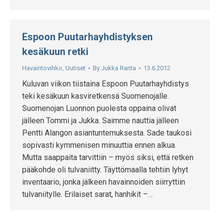
Espoon Puutarhayhdistyksen
kesäkuun retki
Havaintovihko
,
Uutiset
By
Jukka Ranta
13.6.2012
Kuluvan viikon tiistaina Espoon Puutarhayhdistys
teki kesäkuun kasviretkensä Suomenojalle.
Suomenojan Luonnon puolesta oppaina olivat
jälleen Tommi ja Jukka. Saimme nauttia jälleen
Pentti Alangon asiantuntemuksesta. Sade taukosi
sopivasti kymmenisen minuuttia ennen alkua.
Mutta saappaita tarvittiin – myös siksi, että retken
pääkohde oli tulvaniitty. Täyttömaalla tehtiin lyhyt
inventaario, jonka jälkeen havainnoiden siirryttiin
tulvaniitylle. Erilaiset sarat, hanhikit –…