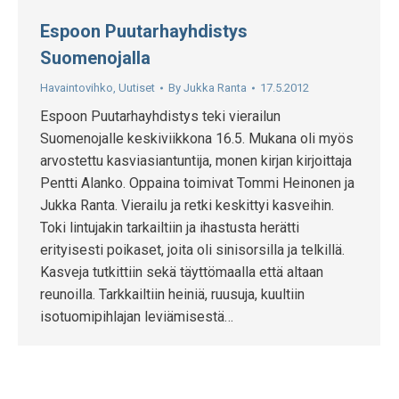
Espoon Puutarhayhdistys
Suomenojalla
Havaintovihko
,
Uutiset
By
Jukka Ranta
17.5.2012
Espoon Puutarhayhdistys teki vierailun
Suomenojalle keskiviikkona 16.5. Mukana oli myös
arvostettu kasviasiantuntija, monen kirjan kirjoittaja
Pentti Alanko. Oppaina toimivat Tommi Heinonen ja
Jukka Ranta. Vierailu ja retki keskittyi kasveihin.
Toki lintujakin tarkailtiin ja ihastusta herätti
erityisesti poikaset, joita oli sinisorsilla ja telkillä.
Kasveja tutkittiin sekä täyttömaalla että altaan
reunoilla. Tarkkailtiin heiniä, ruusuja, kuultiin
isotuomipihlajan leviämisestä…