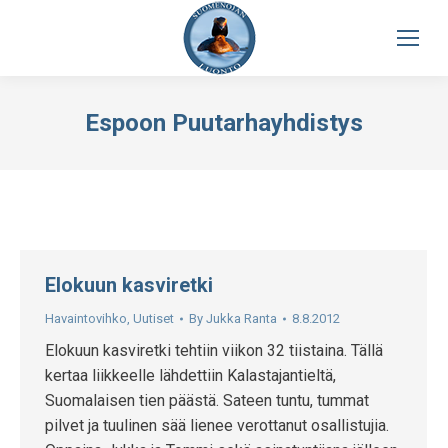
Espoon Puutarhayhdistys
Elokuun kasviretki
Havaintovihko
,
Uutiset
By
Jukka Ranta
8.8.2012
Elokuun kasviretki tehtiin viikon 32 tiistaina. Tällä
kertaa liikkeelle lähdettiin Kalastajantieltä,
Suomalaisen tien päästä. Sateen tuntu, tummat
pilvet ja tuulinen sää lienee verottanut osallistujia.