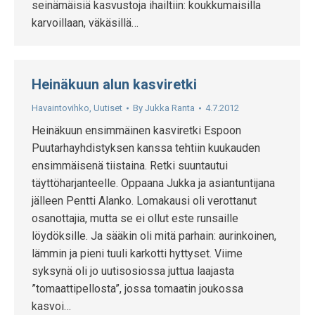
seinämäisiä kasvustoja ihailtiin: koukkumaisilla
karvoillaan, väkäsillä…
Heinäkuun alun kasviretki
Havaintovihko
,
Uutiset
By
Jukka Ranta
4.7.2012
Heinäkuun ensimmäinen kasviretki Espoon
Puutarhayhdistyksen kanssa tehtiin kuukauden
ensimmäisenä tiistaina. Retki suuntautui
täyttöharjanteelle. Oppaana Jukka ja asiantuntijana
jälleen Pentti Alanko. Lomakausi oli verottanut
osanottajia, mutta se ei ollut este runsaille
löydöksille. Ja sääkin oli mitä parhain: aurinkoinen,
lämmin ja pieni tuuli karkotti hyttyset. Viime
syksynä oli jo uutisosiossa juttua laajasta
”tomaattipellosta”, jossa tomaatin joukossa
kasvoi…