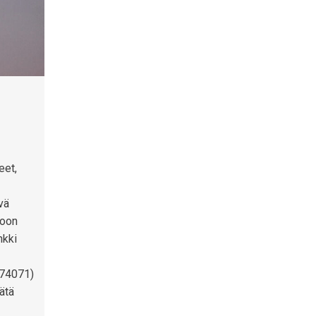
eet,
vä
poon
nkki
174071)
Tätä