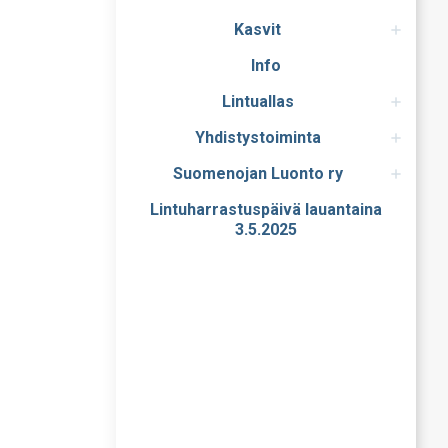
Kasvit
Info
Lintuallas
Yhdistystoiminta
Suomenojan Luonto ry
Lintuharrastuspäivä lauantaina
3.5.2025