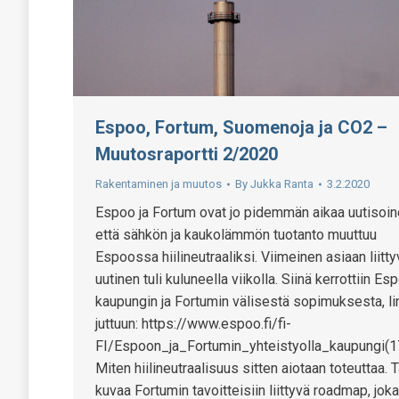
Espoo, Fortum, Suomenoja ja CO2 –
Muutosraportti 2/2020
Rakentaminen ja muutos
By
Jukka Ranta
3.2.2020
Espoo ja Fortum ovat jo pidemmän aikaa uutisoin
että sähkön ja kaukolämmön tuotanto muuttuu
Espoossa hiilineutraaliksi. Viimeinen asiaan liitty
uutinen tuli kuluneella viikolla. Siinä kerrottiin Es
kaupungin ja Fortumin välisestä sopimuksesta, li
juttuun: https://www.espoo.fi/fi-
FI/Espoon_ja_Fortumin_yhteistyolla_kaupungi(
Miten hiilineutraalisuus sitten aiotaan toteuttaa. 
kuvaa Fortumin tavoitteisiin liittyvä roadmap, joka