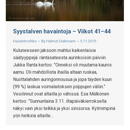
Syystalven havaintoja – Viikot 41–44
Havaintovihko
By
Helmut Diekmann
5.11.2019
Kuluneeseen jaksoon mahtui kaikenlaisia
säätyyppejä: räntäsateesta aurinkoisiin päiviin.
Jukka Ranta kertoo: ”Onneksi oli muutama kaunis
aamu. Oli mahdollista ihailla altaan ruskaa,
Nuottalahden auringonnousua ja jopa täyden kuun
(99 %) laskua voimalaitoksen piippujen väliin.”
Vesilinnut ovat altailla jo vähissä. Esa Mälkönen
kertoo: ”Sunnuntaina 3.11. iltapäiväkierroksella
näkyi vain yksi telkkä ja yksi sinisorsa. Kylmimpinä
yön hetkinä altaille…