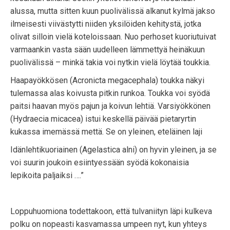
alussa, mutta sitten kuun puolivälissä alkanut kylmä jakso
ilmeisesti viivästytti niiden yksilöiden kehitystä, jotka
olivat silloin vielä koteloissaan. Nuo perhoset kuoriutuivat
varmaankin vasta sään uudelleen lämmettyä heinäkuun
puolivälissä – minkä takia voi nytkin vielä löytää toukkia.
Haapayökkösen (Acronicta megacephala) toukka näkyi
tulemassa alas koivusta pitkin runkoa. Toukka voi syödä
paitsi haavan myös pajun ja koivun lehtiä. Varsiyökkönen
(Hydraecia micacea) istui keskellä päivää pietaryrtin
kukassa imemässä mettä. Se on yleinen, eteläinen laji
Idänlehtikuoriainen (Agelastica alni) on hyvin yleinen, ja se
voi suurin joukoin esiintyessään syödä kokonaisia
lepikoita paljaiksi ….”
Loppuhuomiona todettakoon, että tulvaniityn läpi kulkeva
polku on nopeasti kasvamassa umpeen nyt, kun yhteys