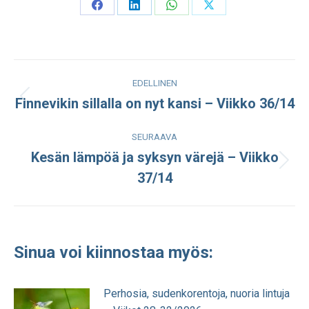
Share
Share
Share
Share
on
on
on
on
Facebook
LinkedIn
WhatsApp
X
Post
EDELLINEN
navigation
Finnevikin sillalla on nyt kansi – Viikko 36/14
Edellinen
julkaisu:
SEURAAVA
Kesän lämpöä ja syksyn värejä – Viikko
Seuraava
37/14
julkaisu:
Sinua voi kiinnostaa myös:
Perhosia, sudenkorentoja, nuoria lintuja