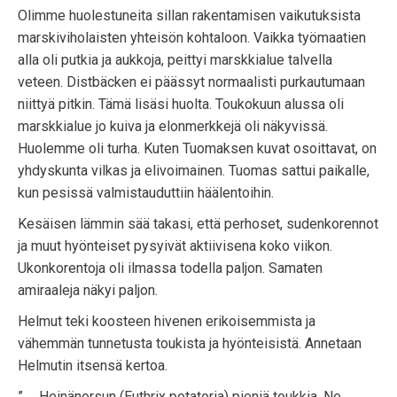
Olimme huolestuneita sillan rakentamisen vaikutuksista
marskiviholaisten yhteisön kohtaloon. Vaikka työmaatien
alla oli putkia ja aukkoja, peittyi marskkialue talvella
veteen. Distbäcken ei päässyt normaalisti purkautumaan
niittyä pitkin. Tämä lisäsi huolta. Toukokuun alussa oli
marskkialue jo kuiva ja elonmerkkejä oli näkyvissä.
Huolemme oli turha. Kuten Tuomaksen kuvat osoittavat, on
yhdyskunta vilkas ja elivoimainen. Tuomas sattui paikalle,
kun pesissä valmistauduttiin häälentoihin.
Kesäisen lämmin sää takasi, että perhoset, sudenkorennot
ja muut hyönteiset pysyivät aktiivisena koko viikon.
Ukonkorentoja oli ilmassa todella paljon. Samaten
amiraaleja näkyi paljon.
Helmut teki koosteen hivenen erikoisemmista ja
vähemmän tunnetusta toukista ja hyönteisistä. Annetaan
Helmutin itsensä kertoa.
” … Heinänorsun (Euthrix potatoria) pieniä toukkia. Ne