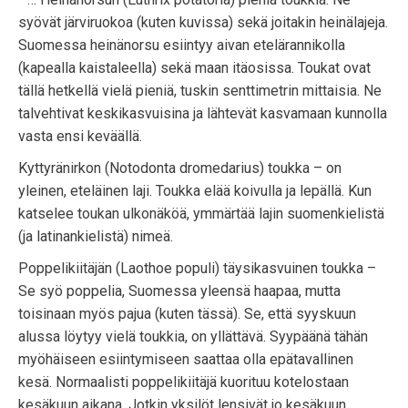
syövät järviruokoa (kuten kuvissa) sekä joitakin heinälajeja.
Suomessa heinänorsu esiintyy aivan etelärannikolla
(kapealla kaistaleella) sekä maan itäosissa. Toukat ovat
tällä hetkellä vielä pieniä, tuskin senttimetrin mittaisia. Ne
talvehtivat keskikasvuisina ja lähtevät kasvamaan kunnolla
vasta ensi keväällä.
Kyttyränirkon (Notodonta dromedarius) toukka – on
yleinen, eteläinen laji. Toukka elää koivulla ja lepällä. Kun
katselee toukan ulkonäköä, ymmärtää lajin suomenkielistä
(ja latinankielistä) nimeä.
Poppelikiitäjän (Laothoe populi) täysikasvuinen toukka –
Se syö poppelia, Suomessa yleensä haapaa, mutta
toisinaan myös pajua (kuten tässä). Se, että syyskuun
alussa löytyy vielä toukkia, on yllättävä. Syypäänä tähän
myöhäiseen esiintymiseen saattaa olla epätavallinen
kesä. Normaalisti poppelikiitäjä kuorituu kotelostaan
kesäkuun aikana. Jotkin yksilöt lensivät jo kesäkuun