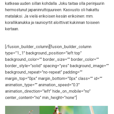
katkeaa uuden sillan kohdalla. Joku taitaa olla perinjuurin
hermostunut japaninruttojuureen. Kasvusto oli hakattu
matalaksi. Ja vielä erikoisen kesän erikoinen: mm.
korallikanukka ja raunioyrtit aloittivat kukinnan toiseen
kertaan.
[/fusion_builder_column][fusion_builder_column
type=”1_1″ background_position=”left top”
background_color=”” border_size=”” border_color=””
border_style=”solid” spacing=”yes” background_image=””
background_repeat=”no-repeat” padding=””
margin_top=”0px” margin_bottom=”0px” class=”” id=””
animation_type=”” animation_speed=”0.3″
animation_direction=”left” hide_on_mobile=”no”
center_content=”no” min_height=”none”]