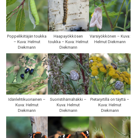
Poppelikiitäjän toukka
Haapayökkösen
Varsiyökkönen – Kuva:
– Kuva: Helmut
toukka – Kuva: Helmut
Helmut Diekmann
Diekmann
Diekmann
Idänlehtikuoriainen –
Suoristihämähäkki –
Pietaryrtillä on täyttä –
Kuva: Helmut
Kuva: Helmut
Kuva: Helmut
Diekmann
Diekmann
Diekmann