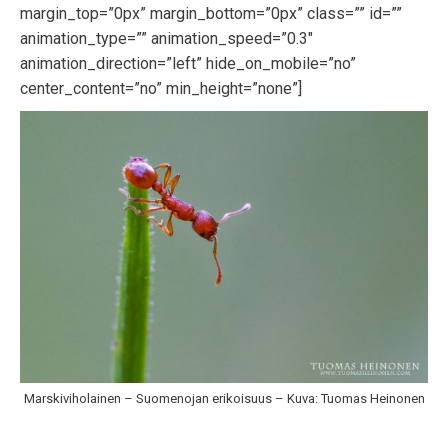
margin_top=”0px” margin_bottom=”0px” class=”” id=””
animation_type=”” animation_speed=”0.3″
animation_direction=”left” hide_on_mobile=”no”
center_content=”no” min_height=”none”]
Marskiviholainen – Suomenojan erikoisuus – Kuva: Tuomas Heinonen