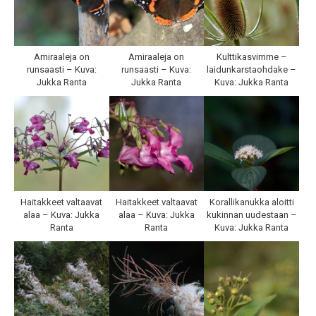
Amiraaleja on
Amiraaleja on
Kulttikasvimme –
runsaasti – Kuva:
runsaasti – Kuva:
laidunkarstaohdake –
Jukka Ranta
Jukka Ranta
Kuva: Jukka Ranta
Haitakkeet valtaavat
Haitakkeet valtaavat
Korallikanukka aloitti
alaa – Kuva: Jukka
alaa – Kuva: Jukka
kukinnan uudestaan –
Ranta
Ranta
Kuva: Jukka Ranta