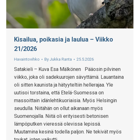
Kisailua, poikasia ja laulua – Viikko
21/2026
Havaintovihko
By
Jukka Ranta
25.5.2026
Satakieli – Kuva Esa Mälkönen Pääosin pilvinen
viikko, joka oli sadekuurojen sävyttämä. Lauantaina
oli sitten kaunista ja hätyyteltiin hellerajaa. Yle
uutisoi torstaina, että Etelä-Suomessa on
massoittain idänlehtikuoriaisia. Myös Helsingin
seudulla. Niitähän on ollut aikanaan myös
Suomenojalla. Niitä oli erityisesti betonisen
lämpöputken vieressä olevissa lepissä.
Muutamina kesinä todella paljon. Ne tekivät myös
toukat, joten vaikutti…