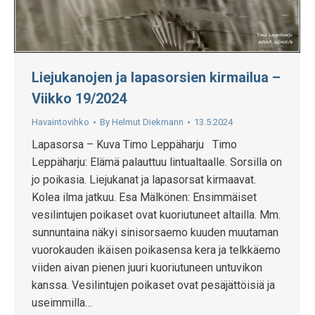
Liejukanojen ja lapasorsien kirmailua –
Viikko 19/2024
Havaintovihko
By
Helmut Diekmann
13.5.2024
Lapasorsa – Kuva Timo Leppäharju Timo
Leppäharju: Elämä palauttuu lintualtaalle. Sorsilla on
jo poikasia. Liejukanat ja lapasorsat kirmaavat.
Kolea ilma jatkuu. Esa Mälkönen: Ensimmäiset
vesilintujen poikaset ovat kuoriutuneet altailla. Mm.
sunnuntaina näkyi sinisorsaemo kuuden muutaman
vuorokauden ikäisen poikasensa kera ja telkkäemo
viiden aivan pienen juuri kuoriutuneen untuvikon
kanssa. Vesilintujen poikaset ovat pesäjättöisiä ja
useimmilla…