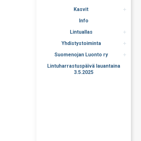
Kasvit
Info
Lintuallas
Yhdistystoiminta
Suomenojan Luonto ry
Lintuharrastuspäivä lauantaina
3.5.2025