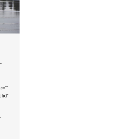
”
r=””
lid”
”