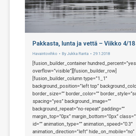
Pakkasta, lunta ja vettä – Viikko 4/18
Havaintovihko
By
Jukka Ranta
29.1.2018
[fusion_builder_container hundred_percent=”yes
overflow=”visible”][fusion_builder_row]
[fusion_builder_column type=”1_1″
background_position=”left top” background_colo
border_size=”” border_color=”” border_style=”so
spacing=”yes” background_image=””
background_repeat=”no-repeat” padding=””
margin_top=”0px” margin_bottom=”0px” class=”
id=”” animation_type=”” animation_speed=”0.3″
animation_direction=”left” hide_on_mobile=”no”