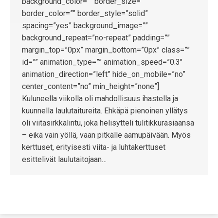
background_color=”” border_size=””
border_color=”” border_style=”solid”
spacing=”yes” background_image=””
background_repeat=”no-repeat” padding=””
margin_top=”0px” margin_bottom=”0px” class=””
id=”” animation_type=”” animation_speed=”0.3″
animation_direction=”left” hide_on_mobile=”no”
center_content=”no” min_height=”none”]
Kuluneella viikolla oli mahdollisuus ihastella ja
kuunnella laulutaitureita. Ehkäpä pienoinen yllätys
oli viitasirkkalintu, joka helisytteli tulitikkurasiaansa
– eikä vain yöllä, vaan pitkälle aamupäivään. Myös
kerttuset, erityisesti viita- ja luhtakerttuset
esittelivät laulutaitojaan…