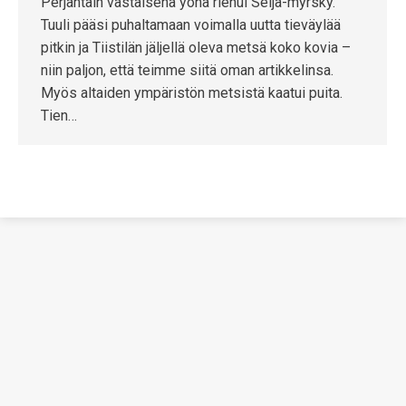
Perjantain vastaisena yönä riehui Seija-myrsky.
Tuuli pääsi puhaltamaan voimalla uutta tieväylää
pitkin ja Tiistilän jäljellä oleva metsä koko kovia –
niin paljon, että teimme siitä oman artikkelinsa.
Myös altaiden ympäristön metsistä kaatui puita.
Tien…