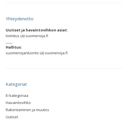
Yhteydenotto:
Uutiset ja havaintovihkon asiat:
toimitus (ä) suomenoja.fi
____
Hallitus:
suomenojanluonto (ä) suomenoja.fi
Kategoriat
Ei kategoriaa
Havaintovihko
Rakentaminen ja muutos
Uutiset