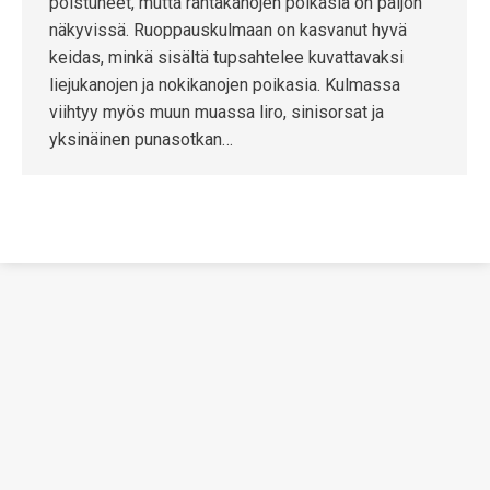
poistuneet, mutta rantakanojen poikasia on paljon
näkyvissä. Ruoppauskulmaan on kasvanut hyvä
keidas, minkä sisältä tupsahtelee kuvattavaksi
liejukanojen ja nokikanojen poikasia. Kulmassa
viihtyy myös muun muassa liro, sinisorsat ja
yksinäinen punasotkan…