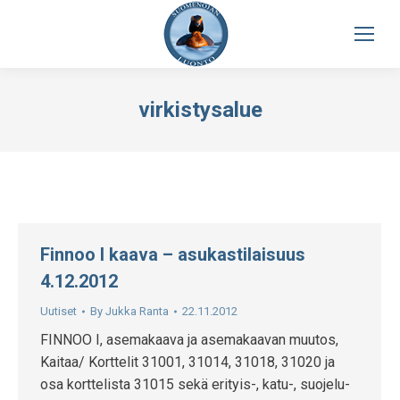
virkistysalue
Finnoo I kaava – asukastilaisuus
4.12.2012
Uutiset
By
Jukka Ranta
22.11.2012
FINNOO I, asemakaava ja asemakaavan muutos,
Kaitaa/ Korttelit 31001, 31014, 31018, 31020 ja
osa korttelista 31015 sekä erityis-, katu-, suojelu-