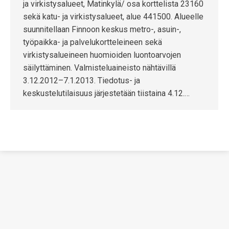
ja virkistysalueet, Matinkylä/ osa korttelista 23160
sekä katu- ja virkistysalueet, alue 441500. Alueelle
suunnitellaan Finnoon keskus metro-, asuin-,
työpaikka- ja palvelukortteleineen sekä
virkistysalueineen huomioiden luontoarvojen
säilyttäminen. Valmisteluaineisto nähtävillä
3.12.2012­­–7.1.2013. Tiedotus- ja
keskustelutilaisuus järjestetään tiistaina 4.12.…