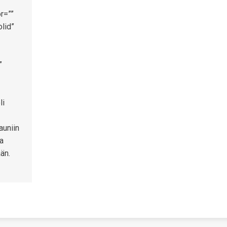
r=””
lid”
”
li
auniin
ja
än.