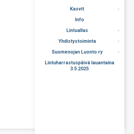
Kasvit
Info
Lintuallas
Yhdistystoiminta
Suomenojan Luonto ry
Lintuharrastuspäivä lauantaina
3.5.2025