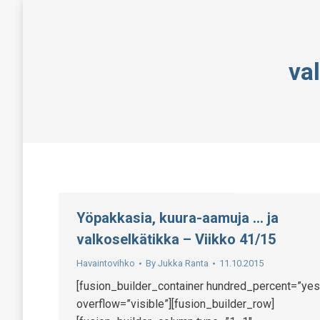
va
Yöpakkasia, kuura-aamuja … ja
valkoselkätikka – Viikko 41/15
Havaintovihko
By
Jukka Ranta
11.10.2015
[fusion_builder_container hundred_percent=”yes
overflow=”visible”][fusion_builder_row]