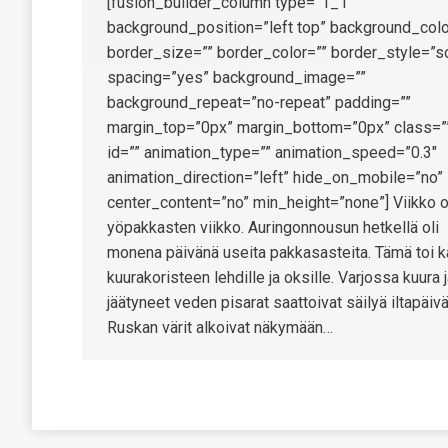
[fusion_builder_column type=”1_1″
background_position=”left top” background_colo
border_size=”” border_color=”” border_style=”so
spacing=”yes” background_image=””
background_repeat=”no-repeat” padding=””
margin_top=”0px” margin_bottom=”0px” class=”
id=”” animation_type=”” animation_speed=”0.3″
animation_direction=”left” hide_on_mobile=”no”
center_content=”no” min_height=”none”] Viikko o
yöpakkasten viikko. Auringonnousun hetkellä oli
monena päivänä useita pakkasasteita. Tämä toi k
kuurakoristeen lehdille ja oksille. Varjossa kuura 
jäätyneet veden pisarat saattoivat säilyä iltapäivä
Ruskan värit alkoivat näkymään…