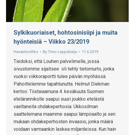
Sylkikuoriaiset, hohtosinisiipi ja muita
hyönteisiä – Viikko 23/2019
Havaintovihko
By
Timo Leppaharju
11.6.2019
Tiedoksi, että Louhen palvelimelle, jossa
sivustomme sijaitsee oli tehty tietomurto, jonka
vuoksi viikkoraportti tulee päivän myöhässä.
Pahoittelemme tapahtunutta. Helmut Diekman
kertoo: Tiistaiaamuna 4. kesäkuuta Suomen
etelärannikolle saapui suuri joukko etelästä
vaeltaneita ohdakeperhosia. Ukkosilman
saattelemana maamme saapui lämpöaalto ja sen
mukaan ohdakeperhosten invaasio, jonka määrä
voidaan varmaankin laskea miljardeissa. Kun hain