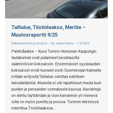
Tallialue, Tiistinlaakso, Meritie –
Muutosraportti 9/25
Rakentaminen ja muutos
By
Jukka Ranta
1.9.2025
Parkkiåaikka – Kuva Tommi Heinonen Kaupungin
lautakunnat ovat palanneet kesätauolta
säännöllisiin kokouksiin. Ensimmäiset syyskauden
kokoukset eivät tuoneet esiin Suomenojan kannalta
mitään erityistä.Tallialue odottaa edelleen
lainsäädäntöä. Alueella ei ole tapahtunut muuta kuin
puiden ja pensaiden voimakasta kasvua. Kaivantoja
on alettu täyttämään ja ison kaivannon yli menevä
silta on myös purettu ja poissa. Tommin tekstissä
mainittua Tiistinlaaksoa…