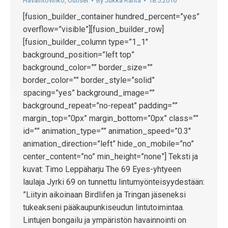
Havaintovihko
,
Uutiset
By
Jukka Ranta
18.5.2016
[fusion_builder_container hundred_percent=”yes”
overflow=”visible”][fusion_builder_row]
[fusion_builder_column type=”1_1″
background_position=”left top”
background_color=”” border_size=””
border_color=”” border_style=”solid”
spacing=”yes” background_image=””
background_repeat=”no-repeat” padding=””
margin_top=”0px” margin_bottom=”0px” class=””
id=”” animation_type=”” animation_speed=”0.3″
animation_direction=”left” hide_on_mobile=”no”
center_content=”no” min_height=”none”] Teksti ja
kuvat: Timo Leppäharju The 69 Eyes-yhtyeen
laulaja Jyrki 69 on tunnettu lintumyönteisyydestään:
”Liityin aikoinaan Birdlifen ja Tringan jäseneksi
tukeakseni pääkaupunkiseudun lintutoimintaa.
Lintujen bongailu ja ympäristön havainnointi on