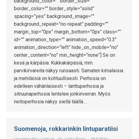
background_color=”” border_size=””
border_color=”” border_style=”solid”
spacing=”yes” background_image=””
background_repeat=”no-repeat” padding=””
margin_top=”0px” margin_bottom=”0px” class=””
id=”” animation_type=”” animation_speed=”0.3″
animation_direction=”left” hide_on_mobile=”no”
center_content=”no” min_height=”none”] Se on
kesä ja kärpäsia. Kukkakärpäsiä, mm.
parvikirvareita näkyy runsaasti. Samaten kimalaisia
ja mehiläisiä on kohtuullisesti. Perhosia on
edelleen vähänlaisesti – lanttuperhosia ja
sitruunaperhosia lentelee jonkinverran. Myös
neitoperhosia näkyy siellä täällä.…
Suomenoja, rokkarinkin lintuparatiisi