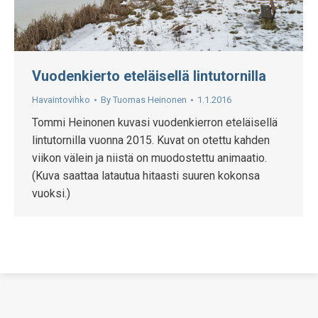
Vuodenkierto eteläisellä lintutornilla
Havaintovihko
By
Tuomas Heinonen
1.1.2016
Tommi Heinonen kuvasi vuodenkierron eteläisellä
lintutornilla vuonna 2015. Kuvat on otettu kahden
viikon välein ja niistä on muodostettu animaatio.
(Kuva saattaa latautua hitaasti suuren kokonsa
vuoksi.)