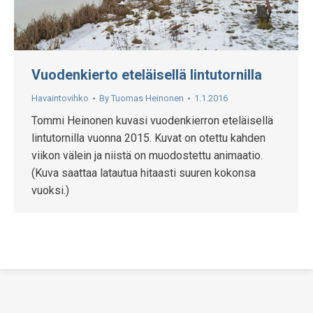
Vuodenkierto eteläisellä lintutornilla
Havaintovihko
By
Tuomas Heinonen
1.1.2016
Tommi Heinonen kuvasi vuodenkierron eteläisellä
lintutornilla vuonna 2015. Kuvat on otettu kahden
viikon välein ja niistä on muodostettu animaatio.
(Kuva saattaa latautua hitaasti suuren kokonsa
vuoksi.)