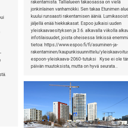
rakentamista. Tallialueen takaosassa on vielä
jonkinlainen vanhamökki. Sen takaa Etunimen alu
kuului runsaasti rakentamisen ääniä. Lumikasoist
ui
jäljellä enää hiekkakasat. Espoo julkaisi uuden
yleiskaavaesityksen ja 3.6. alkavalla viikolla alka
n
infotilaisuudet, joista oheisessa linkissä enemm
tietoa: https://www.espoo.fi/fi/asuminen-ja-
rakentaminen/kaupunkisuunnittelu/yleiskaavoitu
-
espoon-yleiskaava-2060-tutuksi Kyse ei ole t
e
päivän muutoksista, mutta on hyvä seurata…
tä.