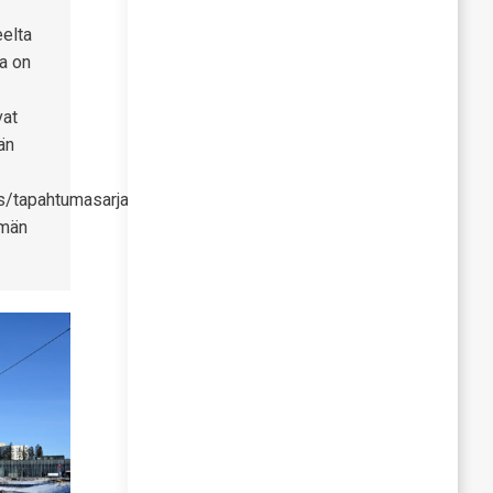
eelta
a on
vat
än
s/tapahtumasarja-
ämän