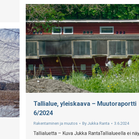
Tallialue, yleiskaava – Muutoraportti
6/2024
Rakentaminen ja muutos
By
Jukka Ranta
3.6.2024
Tallialuetta – Kuva Jukka RantaTallialueella ei näy