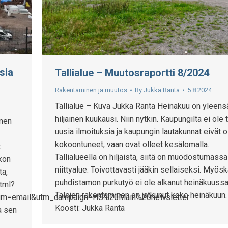
sia
Tallialue – Muutosraportti 8/2024
Rakentaminen ja muutos
By
Jukka Ranta
5.8.2024
Tallialue – Kuva Jukka Ranta Heinäkuu on yleens
hiljainen kuukausi. Niin nytkin. Kaupungilta ei ole t
nonen
uusia ilmoituksia ja kaupungin lautakunnat eivät o
kokoontuneet, vaan ovat olleet kesälomalla.
t
Tallialueella on hiljaista, siitä on muodostumassa
hkon
niittyalue. Toivottavasti jääkin sellaiseksi. Myös
ta,
puhdistamon purkutyö ei ole alkanut heinäkuussa
tml?
Talojen rakentaminen on jatkunut koko heinäkuun.
um=email&utm_campaign=HS%20Main%20newsletter
Koosti: Jukka Ranta
a sen