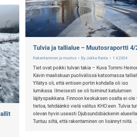
Tulvia ja tallialue – Muutosraportti 4
Rakentaminen ja muutos
By
Jukka Ranta
1.4.2024
Tiet ovat poikki tulvan takia – Kuva Tommi Hein
Kävin maaliskuun puolivälissä katsomassa tallial
Yllätys oli, että entisen portin kohdalla oli iso
lumikasa. Ilmeisesti se oli toiminut katulumien
läjityspaikkana. Finnoon keskuksen osalta ei ole 
tietoa, tehdäänkö vielä valitus KHO:een. Tulvia tu
llit
olevan hyvin useasti Djubsundsbäckenin alueella
Tuntuu siltä, että rakentaminen on lisännyt niitä. 