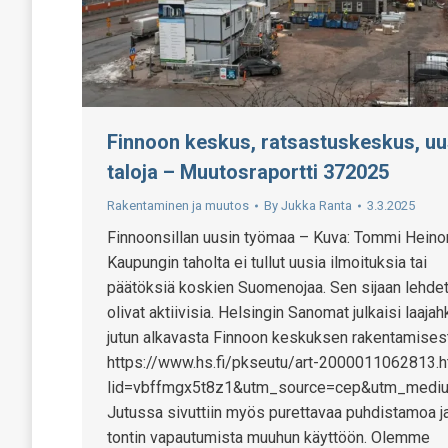
Finnoon keskus, ratsastuskeskus, uu
taloja – Muutosraportti 372025
Rakentaminen ja muutos
By
Jukka Ranta
3.3.2025
Finnoonsillan uusin työmaa – Kuva: Tommi Hei
Kaupungin taholta ei tullut uusia ilmoituksia tai
päätöksiä koskien Suomenojaa. Sen sijaan lehde
olivat aktiivisia. Helsingin Sanomat julkaisi laaja
jutun alkavasta Finnoon keskuksen rakentamises
https://www.hs.fi/pkseutu/art-2000011062813.h
lid=vbffmgx5t8z1&utm_source=cep&utm_medi
Jutussa sivuttiin myös purettavaa puhdistamoa j
tontin vapautumista muuhun käyttöön. Olemme