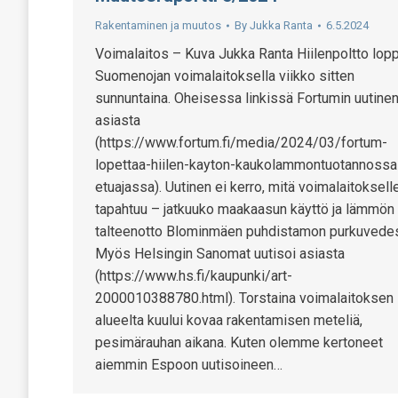
Rakentaminen ja muutos
By
Jukka Ranta
6.5.2024
Voimalaitos – Kuva Jukka Ranta Hiilenpoltto lopp
Suomenojan voimalaitoksella viikko sitten
sunnuntaina. Oheisessa linkissä Fortumin uutine
asiasta
(https://www.fortum.fi/media/2024/03/fortum-
lopettaa-hiilen-kayton-kaukolammontuotannossa
etuajassa). Uutinen ei kerro, mitä voimalaitoksell
tapahtuu – jatkuuko maakaasun käyttö ja lämmön
talteenotto Blominmäen puhdistamon purkuvedes
Myös Helsingin Sanomat uutisoi asiasta
(https://www.hs.fi/kaupunki/art-
2000010388780.html). Torstaina voimalaitoksen
alueelta kuului kovaa rakentamisen meteliä,
pesimärauhan aikana. Kuten olemme kertoneet
aiemmin Espoon uutisoineen…