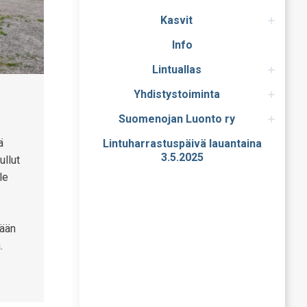
Kasvit
Info
Lintuallas
Yhdistystoiminta
Suomenojan Luonto ry
ä
Lintuharrastuspäivä lauantaina
3.5.2025
ullut
le
kään
.