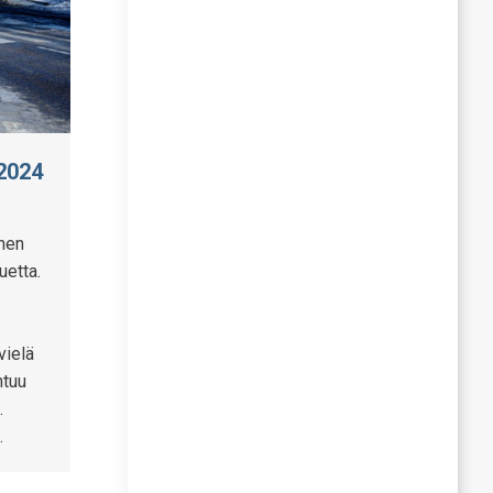
/2024
onen
uetta.
vielä
ntuu
.
…