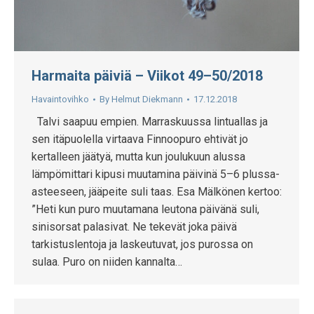
Harmaita päiviä – Viikot 49–50/2018
Havaintovihko
By
Helmut Diekmann
17.12.2018
Talvi saapuu empien. Marraskuussa lintuallas ja
sen itäpuolella virtaava Finnoopuro ehtivät jo
kertalleen jäätyä, mutta kun joulukuun alussa
lämpömittari kipusi muutamina päivinä 5–6 plussa-
asteeseen, jääpeite suli taas. Esa Mälkönen kertoo:
”Heti kun puro muutamana leutona päivänä suli,
sinisorsat palasivat. Ne tekevät joka päivä
tarkistuslentoja ja laskeutuvat, jos purossa on
sulaa. Puro on niiden kannalta…