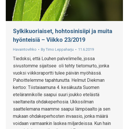
Sylkikuoriaiset, hohtosinisiipi ja muita
hyönteisiä – Viikko 23/2019
Havaintovihko
By
Timo Leppaharju
11.6.2019
Tiedoksi, että Louhen palvelimelle, jossa
sivustomme sijaitsee oli tehty tietomurto, jonka
vuoksi viikkoraportti tulee päivän myöhässä.
Pahoittelemme tapahtunutta. Helmut Diekman
kertoo: Tiistaiaamuna 4. kesäkuuta Suomen
etelärannikolle saapui suuri joukko etelästä
vaeltaneita ohdakeperhosia. Ukkosilman
saattelemana maamme saapui lämpöaalto ja sen
mukaan ohdakeperhosten invaasio, jonka määrä
voidaan varmaankin laskea miljardeissa. Kun hain