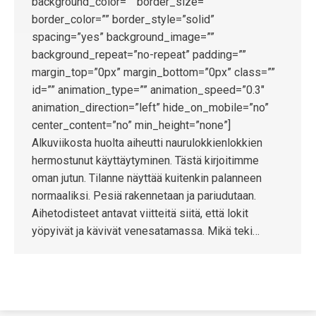
background_color=”” border_size=””
border_color=”” border_style=”solid”
spacing=”yes” background_image=””
background_repeat=”no-repeat” padding=””
margin_top=”0px” margin_bottom=”0px” class=””
id=”” animation_type=”” animation_speed=”0.3″
animation_direction=”left” hide_on_mobile=”no”
center_content=”no” min_height=”none”]
Alkuviikosta huolta aiheutti naurulokkienlokkien
hermostunut käyttäytyminen. Tästä kirjoitimme
oman jutun. Tilanne näyttää kuitenkin palanneen
normaaliksi. Pesiä rakennetaan ja pariudutaan.
Aihetodisteet antavat viitteitä siitä, että lokit
yöpyivät ja kävivät venesatamassa. Mikä teki…