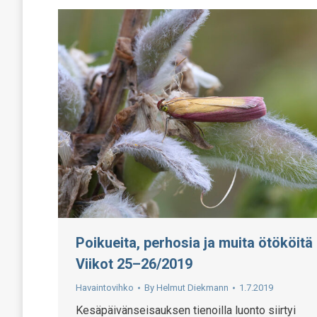
Poikueita, perhosia ja muita ötököitä
Viikot 25–26/2019
Havaintovihko
By
Helmut Diekmann
1.7.2019
Kesäpäivänseisauksen tienoilla luonto siirtyi