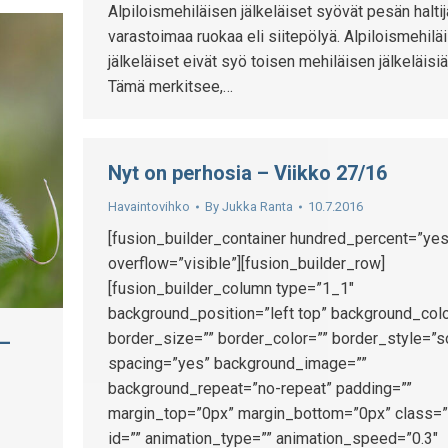
Alpiloismehiläisen jälkeläiset syövät pesän halti
varastoimaa ruokaa eli siitepölyä. Alpiloismehilä
jälkeläiset eivät syö toisen mehiläisen jälkeläisiä
Tämä merkitsee,…
Nyt on perhosia – Viikko 27/16
Havaintovihko
By
Jukka Ranta
10.7.2016
[fusion_builder_container hundred_percent=”yes
overflow=”visible”][fusion_builder_row]
[fusion_builder_column type=”1_1″
background_position=”left top” background_colo
border_size=”” border_color=”” border_style=”s
 –
spacing=”yes” background_image=””
background_repeat=”no-repeat” padding=””
margin_top=”0px” margin_bottom=”0px” class=”
id=”” animation_type=”” animation_speed=”0.3″