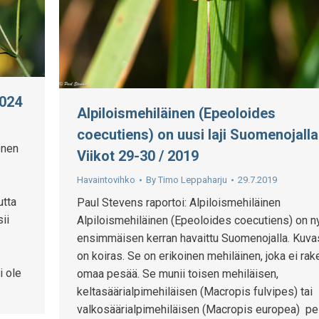
2024
Alpiloismehiläinen (Epeoloides
coecutiens) on uusi laji Suomenojalla
önen
Viikot 29-30 / 2019
Havaintovihko
By
Timo Leppaharju
29.7.2019
utta
Paul Stevens raportoi: Alpiloismehiläinen
ii
Alpiloismehiläinen (Epeoloides coecutiens) on n
ensimmäisen kerran havaittu Suomenojalla. Kuv
on koiras. Se on erikoinen mehiläinen, joka ei ra
i ole
omaa pesää. Se munii toisen mehiläisen,
keltasäärialpimehiläisen (Macropis fulvipes) tai
valkosäärialpimehiläisen (Macropis europea) pe