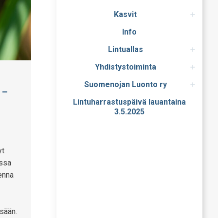
Kasvit
Info
Lintuallas
Yhdistystoiminta
Suomenojan Luonto ry
 –
Lintuharrastuspäivä lauantaina
3.5.2025
yt
assa
kenna
sään.