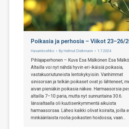
Poikasia ja perhosia – Viikot 23–26/
Havaintovihko
By
Helmut Diekmann
1.7.2024
Pihlajaperhonen – Kuva Esa Mälkönen Esa Mälk
Altailla voi nyt nähdä hyvin eri-ikäisiä poikasia,
vastakuoriutuneista lentokykyisiin. Vanhimmat
sinisorsan ja telkän poikaset ovat jo lähteneet, m
aivan pieniäkin poikasia näkee. Harmaasorsia pes
altailla 7–10 paria, mutta nyt sunnuntaina 30.6.
länsialtaalla oli kuutisenkymmentä aikuista
harmaasorsaa. Lähes kaikki olivat koiraita, joilla e
minkäänlaista roolia poikasten hoidossa, vaan…