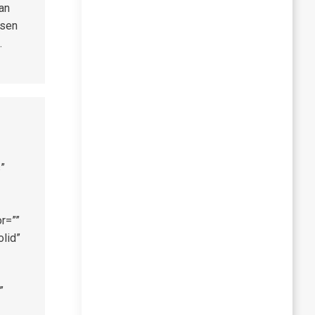
jan
isen
.
”
r=””
olid”
”