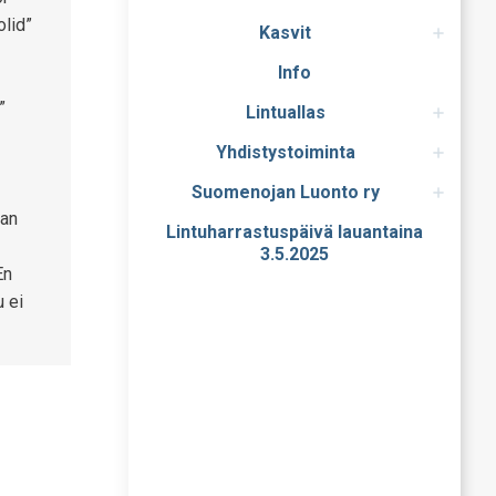
olid”
Kasvit
Info
”
Lintuallas
Yhdistystoiminta
Suomenojan Luonto ry
aan
Lintuharrastuspäivä lauantaina
3.5.2025
En
u ei