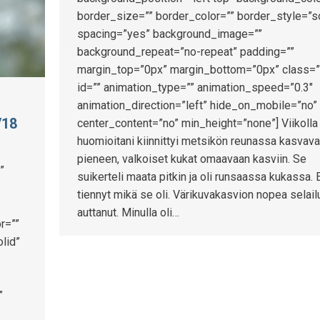
border_size=”” border_color=”” border_style=”s
spacing=”yes” background_image=””
background_repeat=”no-repeat” padding=””
margin_top=”0px” margin_bottom=”0px” class=”
id=”” animation_type=”” animation_speed=”0.3″
animation_direction=”left” hide_on_mobile=”no”
/18
center_content=”no” min_height=”none”] Viikolla
huomioitani kiinnittyi metsikön reunassa kasvav
pieneen, valkoiset kukat omaavaan kasviin. Se
”
suikerteli maata pitkin ja oli runsaassa kukassa. 
tiennyt mikä se oli. Värikuvakasvion nopea selail
auttanut. Minulla oli…
r=””
lid”
”