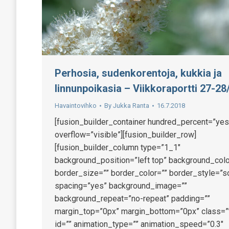
Perhosia, sudenkorentoja, kukkia ja
linnunpoikasia – Viikkoraportti 27-28
Havaintovihko
By
Jukka Ranta
16.7.2018
[fusion_builder_container hundred_percent=”yes
overflow=”visible”][fusion_builder_row]
[fusion_builder_column type=”1_1″
background_position=”left top” background_colo
border_size=”” border_color=”” border_style=”so
spacing=”yes” background_image=””
background_repeat=”no-repeat” padding=””
margin_top=”0px” margin_bottom=”0px” class=”
id=”” animation_type=”” animation_speed=”0.3″