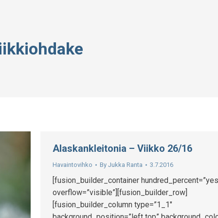
iikkiohdake
Alaskankleitonia – Viikko 26/16
Havaintovihko
By
Jukka Ranta
3.7.2016
[fusion_builder_container hundred_percent=”yes
overflow=”visible”][fusion_builder_row]
[fusion_builder_column type=”1_1″
background_position=”left top” background_colo