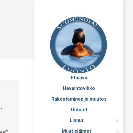
Etusivu
Havaintovihko
Rakentaminen ja muutos
Uutiset
”
Linnut
Muut eläimet
r=””