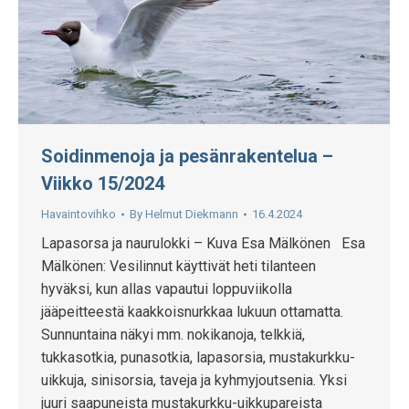
Soidinmenoja ja pesänrakentelua –
Viikko 15/2024
Havaintovihko
By
Helmut Diekmann
16.4.2024
Lapasorsa ja naurulokki – Kuva Esa Mälkönen Esa
Mälkönen: Vesilinnut käyttivät heti tilanteen
hyväksi, kun allas vapautui loppuviikolla
jääpeitteestä kaakkoisnurkkaa lukuun ottamatta.
Sunnuntaina näkyi mm. nokikanoja, telkkiä,
tukkasotkia, punasotkia, lapasorsia, mustakurkku-
uikkuja, sinisorsia, taveja ja kyhmyjoutsenia. Yksi
juuri saapuneista mustakurkku-uikkupareista