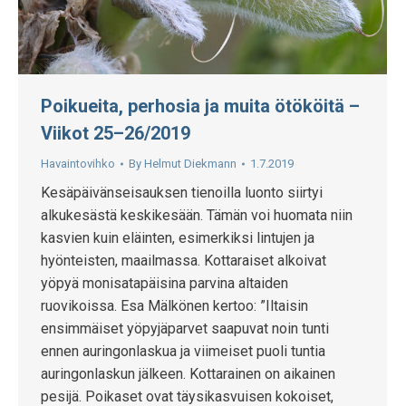
Poikueita, perhosia ja muita ötököitä –
Viikot 25–26/2019
Havaintovihko
By
Helmut Diekmann
1.7.2019
Kesäpäivänseisauksen tienoilla luonto siirtyi
alkukesästä keskikesään. Tämän voi huomata niin
kasvien kuin eläinten, esimerkiksi lintujen ja
hyönteisten, maailmassa. Kottaraiset alkoivat
yöpyä monisatapäisina parvina altaiden
ruovikoissa. Esa Mälkönen kertoo: ”Iltaisin
ensimmäiset yöpyjäparvet saapuvat noin tunti
ennen auringonlaskua ja viimeiset puoli tuntia
auringonlaskun jälkeen. Kottarainen on aikainen
pesijä. Poikaset ovat täysikasvuisen kokoiset,