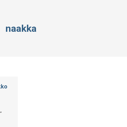
naakka
kko
”