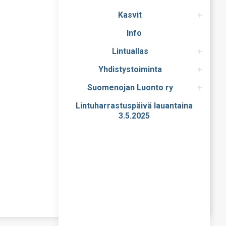
Kasvit
Info
Lintuallas
Yhdistystoiminta
Suomenojan Luonto ry
Lintuharrastuspäivä lauantaina
3.5.2025