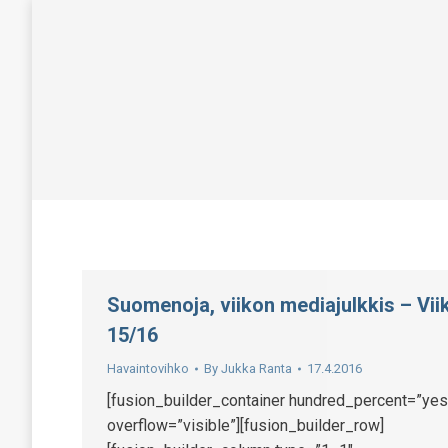
Suomenoja, viikon mediajulkkis – Vii
15/16
Havaintovihko
By
Jukka Ranta
17.4.2016
[fusion_builder_container hundred_percent=”yes
overflow=”visible”][fusion_builder_row]