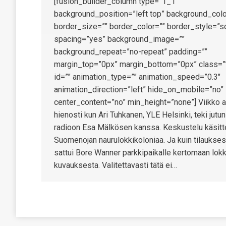
[fusion_builder_column type=”1_1″
background_position=”left top” background_colo
border_size=”” border_color=”” border_style=”so
spacing=”yes” background_image=””
background_repeat=”no-repeat” padding=””
margin_top=”0px” margin_bottom=”0px” class=”
id=”” animation_type=”” animation_speed=”0.3″
animation_direction=”left” hide_on_mobile=”no”
center_content=”no” min_height=”none”] Viikko a
hienosti kun Ari Tuhkanen, YLE Helsinki, teki jutun
radioon Esa Mälkösen kanssa. Keskustelu käsitte
Suomenojan naurulokkikoloniaa. Ja kuin tilaukses
sattui Bore Wanner parkkipaikalle kertomaan lok
kuvauksesta. Valitettavasti tätä ei…