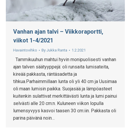
Vanhan ajan talvi – Viikkoraportti,
viikot 1-4/2021
Havaintovihko
By
Jukka Ranta
1.2.2021
Tammikuuhun mahtui hyvin monipuolisesti vanhan
ajan talven säätyyppejä: oli runsaita lumisateita,
kireää pakkasta, räntäsadetta ja
tihkua.Parhaimmillaan lunta oli yli 40 cm ja Uusimaa
oli maan lumisin paikka. Suojasää ja lämpöasteet
kuitenkin sulattivat merkittävästi lunta ja lumi painui
selvästi alle 20 cm:n. Kuluneen viikon lopulla
lumensyvyys kasvoi taasen 30 cm:iin. Pakkasta oli
parina päivänä noin…