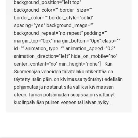
background_position=”left top”
background_color=”” border_size=””
border_color=”” border_style=”solid”
spacing=”yes” background_image=””
background_repeat=”no-repeat” padding=””
margin_top=”0px” margin_bottom=”0px” class=””
id=”” animation_type=”” animation_speed=”0.3″
animation_direction=”left” hide_on_mobile=”no”
center_content=”no” min_height=”none”] Kun
Suomenojan veneiden talvitelakointikenttää on
täytetty itään päin, on kivimassa työntänyt edellään
pohjamutaa ja nostanut sitä valliksi kivimassan
eteen. Tämän pohjamudan suojissa on viettänyt
kuolinpäiviään puinen veneen tai laivan hylky.…