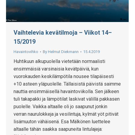
Vaihtelevia kevätilmoja – Viikot 14–
15/2019
Havaintovihko
By
Helmut Diekmann
15.4.2019
Huhtikuun alkupuolella vietetään normaalisti
ensimmäisiä varsinaisia kevätpäiviä, kun
vuorokauden keskilämpötila nousee tilapäisesti
+10 asteen yläpuolelle. Tällaisistä päivistä saimme
nauttia ensimmäisellä havaintoviikolla. Sen jälkeen
tuli takapakki ja lämpötilat laskivat välillä pakkasen
puolelle. Vaikka altaalle oli jo saapunut jonkin
verran naurulokkeja ja vesilintuja, kylmät yöt pitivät
lisämuuton vähäisenä. Esa Mälkönen luettelee
altaalle tähän saakka saapuneita lintulajeja: