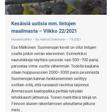
Kesäisiä uutisia mm. lintujen
maailmasta – Viikko 22/2021
Havaintovihko
By
Helmut Diekmann
7.6.2021
Esa Mälkönen: Suomenojan kevät on ollut lintujen
osalta jonkin verran alavireinen. Esimerkiksi
naurulokkeja näyttäisi pesivän vain 500–700 paria,
parisataa viime vuotta vähemmän. Todella kaukana
ollaan huippuvuosien 2000–3000 parin pesinnästä.
Suomenojan kannan heikkeneminen selittyy
osittain siitä, että runsaasti ravintoa tarjonnut
Ämmässuon kaatopaikka peittää nykyään
tehokkaasti jätteensä. Toinen merkittävä tekijä on
Finnoon alueen rakentamisen aiheuttama jatkuva
melu.…