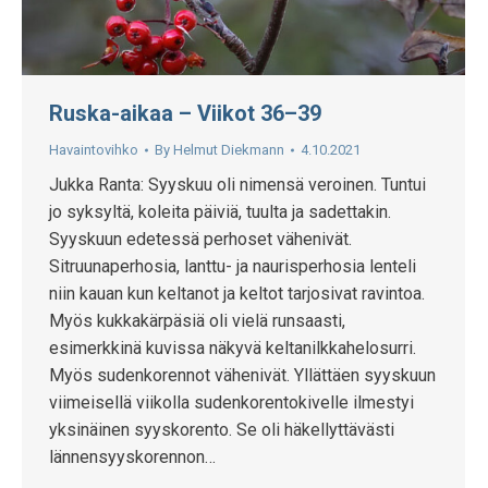
Ruska-aikaa – Viikot 36–39
Havaintovihko
By
Helmut Diekmann
4.10.2021
Jukka Ranta: Syyskuu oli nimensä veroinen. Tuntui
jo syksyltä, koleita päiviä, tuulta ja sadettakin.
Syyskuun edetessä perhoset vähenivät.
Sitruunaperhosia, lanttu- ja naurisperhosia lenteli
niin kauan kun keltanot ja keltot tarjosivat ravintoa.
Myös kukkakärpäsiä oli vielä runsaasti,
esimerkkinä kuvissa näkyvä keltanilkkahelosurri.
Myös sudenkorennot vähenivät. Yllättäen syyskuun
viimeisellä viikolla sudenkorentokivelle ilmestyi
yksinäinen syyskorento. Se oli häkellyttävästi
lännensyyskorennon…