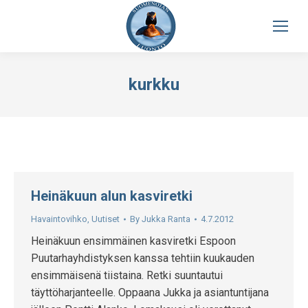
kurkku
Heinäkuun alun kasviretki
Havaintovihko
,
Uutiset
By
Jukka Ranta
4.7.2012
Heinäkuun ensimmäinen kasviretki Espoon
Puutarhayhdistyksen kanssa tehtiin kuukauden
ensimmäisenä tiistaina. Retki suuntautui
täyttöharjanteelle. Oppaana Jukka ja asiantuntijana