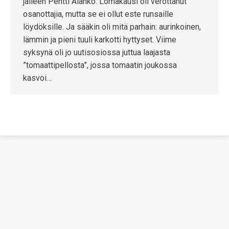
jälleen Pentti Alanko. Lomakausi oli verottanut
osanottajia, mutta se ei ollut este runsaille
löydöksille. Ja sääkin oli mitä parhain: aurinkoinen,
lämmin ja pieni tuuli karkotti hyttyset. Viime
syksynä oli jo uutisosiossa juttua laajasta
”tomaattipellosta”, jossa tomaatin joukossa
kasvoi…