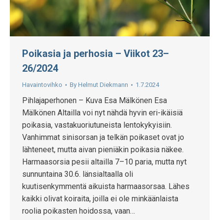
Poikasia ja perhosia – Viikot 23–
26/2024
Havaintovihko
By
Helmut Diekmann
1.7.2024
Pihlajaperhonen – Kuva Esa Mälkönen Esa
Mälkönen Altailla voi nyt nähdä hyvin eri-ikäisiä
poikasia, vastakuoriutuneista lentokykyisiin.
Vanhimmat sinisorsan ja telkän poikaset ovat jo
lähteneet, mutta aivan pieniäkin poikasia näkee.
Harmaasorsia pesii altailla 7–10 paria, mutta nyt
sunnuntaina 30.6. länsialtaalla oli
kuutisenkymmentä aikuista harmaasorsaa. Lähes
kaikki olivat koiraita, joilla ei ole minkäänlaista
roolia poikasten hoidossa, vaan…