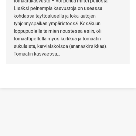
tomaattikasvusto – voi puhua miltei pellosta.
Lisäksi peinempia kasvustoja on useassa
kohdassa täyttöalueella ja loka-autojen
tyhjennyspaikan ympäristössä. Kesäkuun
loppupuolella taimien noustessa esiin, oli
tomaattipellolla myös kurkkua ja tomaatin
sukulaista, karviaiskoisoa (ananaskirsikkaa).
Tomaatin kasvaessa…