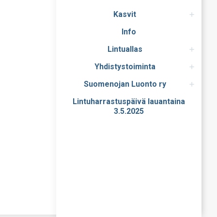
Kasvit
Info
Lintuallas
Yhdistystoiminta
Suomenojan Luonto ry
Lintuharrastuspäivä lauantaina
3.5.2025