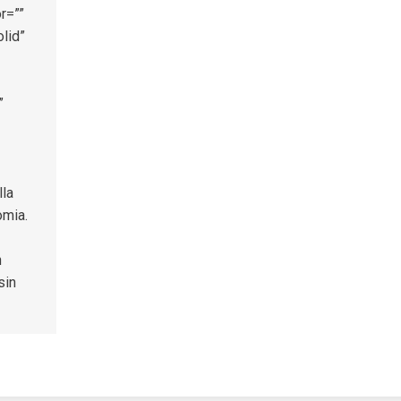
r=””
lid”
”
lla
omia.
n
sin