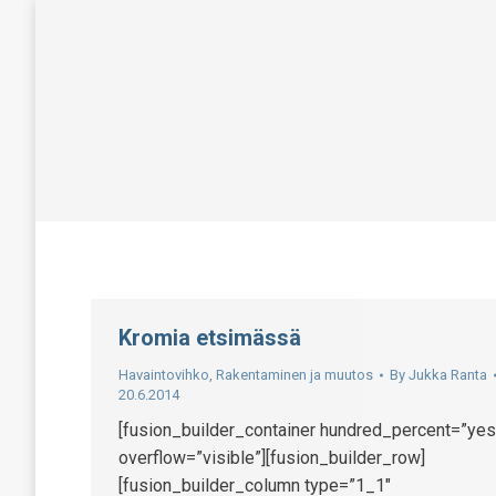
Kromia etsimässä
Havaintovihko
,
Rakentaminen ja muutos
By
Jukka Ranta
20.6.2014
[fusion_builder_container hundred_percent=”yes
overflow=”visible”][fusion_builder_row]
[fusion_builder_column type=”1_1″