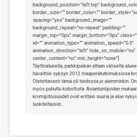
background_position=”left top” background_colo
border_size=”” border_color=”” border_style=”so
spacing=”yes” background_image=””
background_repeat=”no-repeat” padding=””
margin_top=”0px” margin_bottom=”0px” class=”
id=”” animation_type=”” animation_speed=”0.3″
animation_direction=”left” hide_on_mobile=”no”
center_content=”no” min_height=”none”]
Täyttöalueella, parkkipaikan altaan välisellä aluee
havaittiin syksyn 2012 maaperätutkimuksissa kr
Oletettavasti tämä oli tiedossa jo aiemminkin. On
myös puhuttu koboltista. Asiantuntijoiden mukaa
kromipitoisuudet ovat erittäin suuria ja alue nykyi
luokiteltaisiin…