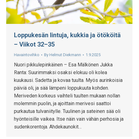
Loppukesän lintuja, kukkia ja ötököitä
– Viikot 32–35
Havaintovihko
By
Helmut Diekmann
1.9.2025
Nuori pikkulepinkäinen – Esa Mälkönen Jukka
Ranta: Suurimmaksi osaksi elokuu oli kolea
kuukausi. Sadetta ja kovaa tuulta. Myös aurinkoisia
päiviä oli, ja sää lämpeni loppukuuta kohden.
Meriveden korkeus vaihteli tuulten mukaan nollan
molemmin puolin, ja ajoittain merivesi saattoi
purkautua tulvaniitylle. Tuulinen ja sateinen sää oli
hyönteisille vaikea. Itse näin vain vähän perhosia ja
sudenkorentoja. Ahdekaunokit…