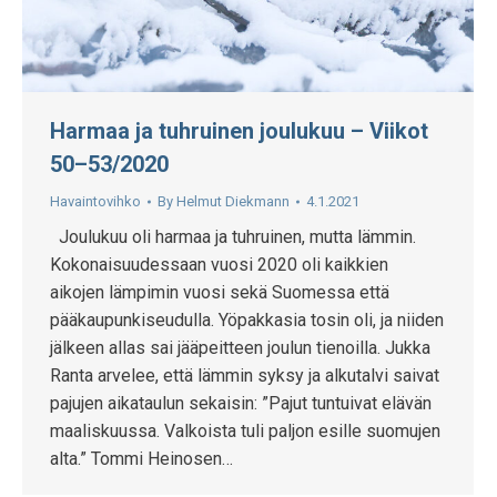
Harmaa ja tuhruinen joulukuu – Viikot
50–53/2020
Havaintovihko
By
Helmut Diekmann
4.1.2021
Joulukuu oli harmaa ja tuhruinen, mutta lämmin.
Kokonaisuudessaan vuosi 2020 oli kaikkien
aikojen lämpimin vuosi sekä Suomessa että
pääkaupunkiseudulla. Yöpakkasia tosin oli, ja niiden
jälkeen allas sai jääpeitteen joulun tienoilla. Jukka
Ranta arvelee, että lämmin syksy ja alkutalvi saivat
pajujen aikataulun sekaisin: ”Pajut tuntuivat elävän
maaliskuussa. Valkoista tuli paljon esille suomujen
alta.” Tommi Heinosen…