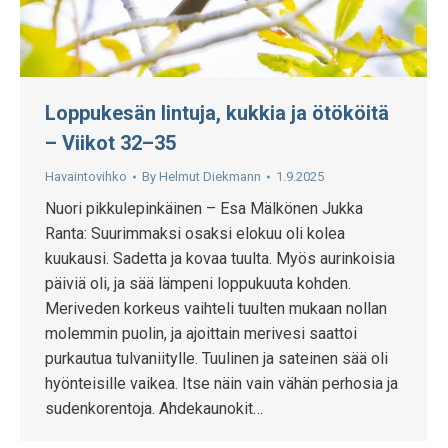
Loppukesän lintuja, kukkia ja ötököitä
– Viikot 32–35
Havaintovihko
By
Helmut Diekmann
1.9.2025
Nuori pikkulepinkäinen – Esa Mälkönen Jukka
Ranta: Suurimmaksi osaksi elokuu oli kolea
kuukausi. Sadetta ja kovaa tuulta. Myös aurinkoisia
päiviä oli, ja sää lämpeni loppukuuta kohden.
Meriveden korkeus vaihteli tuulten mukaan nollan
molemmin puolin, ja ajoittain merivesi saattoi
purkautua tulvaniitylle. Tuulinen ja sateinen sää oli
hyönteisille vaikea. Itse näin vain vähän perhosia ja
sudenkorentoja. Ahdekaunokit…