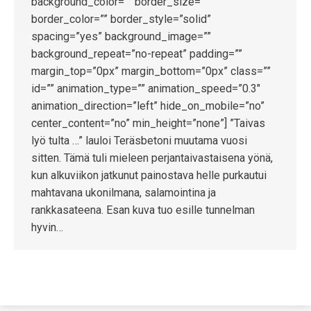
background_color=”” border_size=””
border_color=”” border_style=”solid”
spacing=”yes” background_image=””
background_repeat=”no-repeat” padding=””
margin_top=”0px” margin_bottom=”0px” class=””
id=”” animation_type=”” animation_speed=”0.3″
animation_direction=”left” hide_on_mobile=”no”
center_content=”no” min_height=”none”] ”Taivas
lyö tulta …” lauloi Teräsbetoni muutama vuosi
sitten. Tämä tuli mieleen perjantaivastaisena yönä,
kun alkuviikon jatkunut painostava helle purkautui
mahtavana ukonilmana, salamointina ja
rankkasateena. Esan kuva tuo esille tunnelman
hyvin…