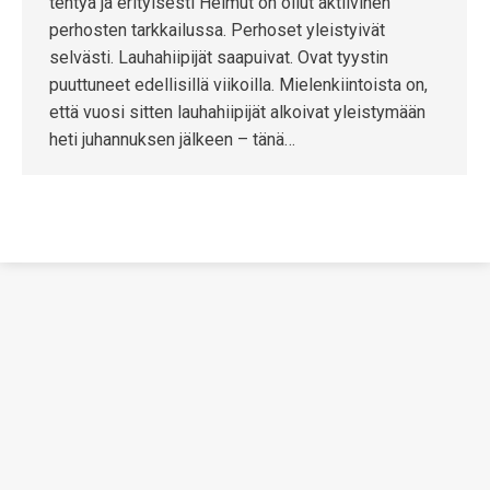
tehtyä ja erityisesti Helmut on ollut aktiivinen
perhosten tarkkailussa. Perhoset yleistyivät
selvästi. Lauhahiipijät saapuivat. Ovat tyystin
puuttuneet edellisillä viikoilla. Mielenkiintoista on,
että vuosi sitten lauhahiipijät alkoivat yleistymään
heti juhannuksen jälkeen – tänä…