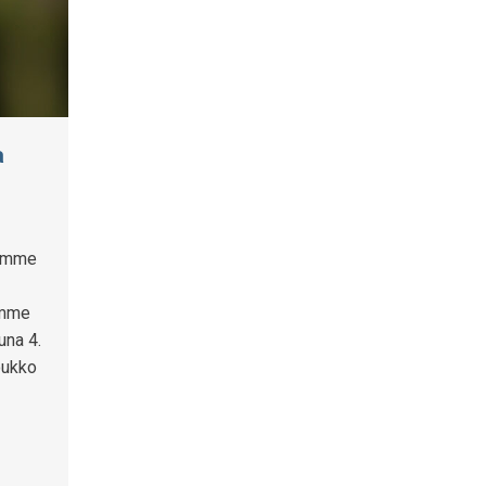
a
tomme
emme
una 4.
oukko