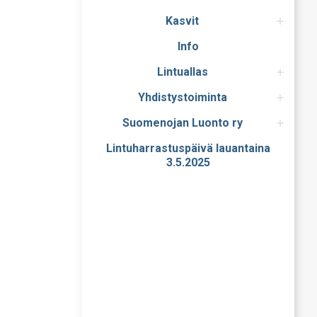
Kasvit
Info
Lintuallas
Yhdistystoiminta
Suomenojan Luonto ry
Lintuharrastuspäivä lauantaina
3.5.2025