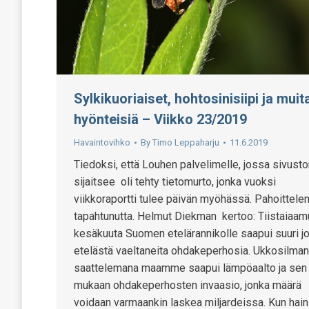
Sylkikuoriaiset, hohtosinisiipi ja muit
hyönteisiä – Viikko 23/2019
Havaintovihko
By
Timo Leppaharju
11.6.2019
Tiedoksi, että Louhen palvelimelle, jossa sivus
sijaitsee oli tehty tietomurto, jonka vuoksi
viikkoraportti tulee päivän myöhässä. Pahoittel
tapahtunutta. Helmut Diekman kertoo: Tiistaiaam
kesäkuuta Suomen etelärannikolle saapui suuri j
etelästä vaeltaneita ohdakeperhosia. Ukkosilman
saattelemana maamme saapui lämpöaalto ja sen
mukaan ohdakeperhosten invaasio, jonka määrä
voidaan varmaankin laskea miljardeissa. Kun hain