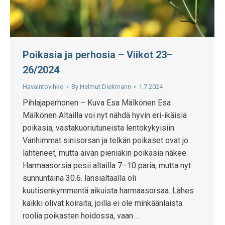
Poikasia ja perhosia – Viikot 23–
26/2024
Havaintovihko
By
Helmut Diekmann
1.7.2024
Pihlajaperhonen – Kuva Esa Mälkönen Esa
Mälkönen Altailla voi nyt nähdä hyvin eri-ikäisiä
poikasia, vastakuoriutuneista lentokykyisiin.
Vanhimmat sinisorsan ja telkän poikaset ovat jo
lähteneet, mutta aivan pieniäkin poikasia näkee.
Harmaasorsia pesii altailla 7–10 paria, mutta nyt
sunnuntaina 30.6. länsialtaalla oli
kuutisenkymmentä aikuista harmaasorsaa. Lähes
kaikki olivat koiraita, joilla ei ole minkäänlaista
roolia poikasten hoidossa, vaan…