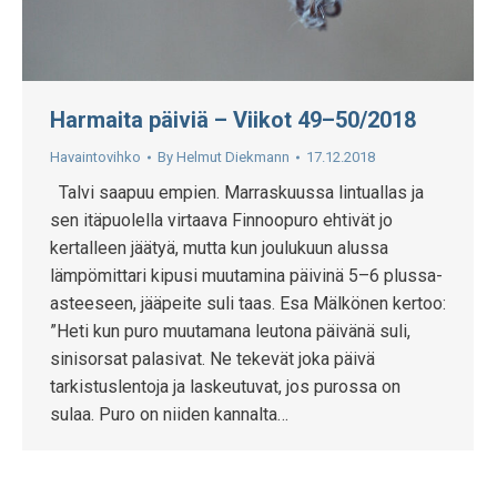
Harmaita päiviä – Viikot 49–50/2018
Havaintovihko
By
Helmut Diekmann
17.12.2018
Talvi saapuu empien. Marraskuussa lintuallas ja
sen itäpuolella virtaava Finnoopuro ehtivät jo
kertalleen jäätyä, mutta kun joulukuun alussa
lämpömittari kipusi muutamina päivinä 5–6 plussa-
asteeseen, jääpeite suli taas. Esa Mälkönen kertoo:
”Heti kun puro muutamana leutona päivänä suli,
sinisorsat palasivat. Ne tekevät joka päivä
tarkistuslentoja ja laskeutuvat, jos purossa on
sulaa. Puro on niiden kannalta…