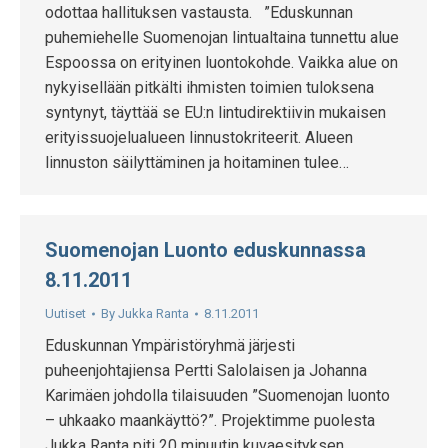
odottaa hallituksen vastausta. ”Eduskunnan
puhemiehelle Suomenojan lintualtaina tunnettu alue
Espoossa on erityinen luontokohde. Vaikka alue on
nykyisellään pitkälti ihmisten toimien tuloksena
syntynyt, täyttää se EU:n lintudirektiivin mukaisen
erityissuojelualueen linnustokriteerit. Alueen
linnuston säilyttäminen ja hoitaminen tulee…
Suomenojan Luonto eduskunnassa
8.11.2011
Uutiset
By
Jukka Ranta
8.11.2011
Eduskunnan Ympäristöryhmä järjesti
puheenjohtajiensa Pertti Salolaisen ja Johanna
Karimäen johdolla tilaisuuden ”Suomenojan luonto
– uhkaako maankäyttö?”. Projektimme puolesta
Jukka Ranta piti 20 minuutin kuvaesityksen