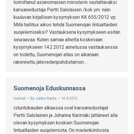
toimittanut asianomaisen ministerin vastattavaksi
kansanedustaja Pertti Salolaisen /kok ym. näin
kuuluvan kirjallisen kysymyksen KK 655/2012 vp:
Mitä hallitus aikoo tehdä Suomenojan lintualtaiden
suojelemiseksi? Vastauksena kysymykseen esitän
seuraavaa: Kuten samaa aihetta koskevaan
kysymykseen 14.2.2012 annetussa vastauksessa
on todettu, Suomenojan allas on aikanaan
rakennettu jätevedenpuhdistamon…
Suomenoja Eduskunnassa
Uutiset
By
Jukka Ranta
16.9.2012
Istuntokauden alkaessa ovat kansanedustajat
Pertti Salolainen ja Johanna Karimäki jättäneet alla
olevan kysymyksen koskien Suomenojan
lintualtaiden suojelemista. On mielenkiintoista