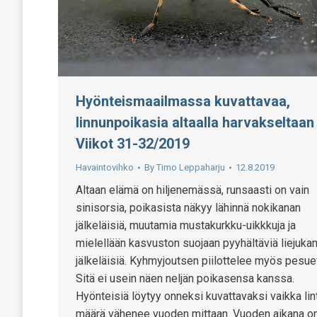
Hyönteismaailmassa kuvattavaa,
linnunpoikasia altaalla harvakseltaan
Viikot 31-32/2019
Havaintovihko
By
Timo Leppaharju
12.8.2019
Altaan elämä on hiljenemässä, runsaasti on vain
sinisorsia, poikasista näkyy lähinnä nokikanan
jälkeläisiä, muutamia mustakurkku-uikkkuja ja
mielellään kasvuston suojaan pyyhältäviä liejuka
jälkeläisiä. Kyhmyjoutsen piilottelee myös pesue
Sitä ei usein näen neljän poikasensa kanssa.
Hyönteisiä löytyy onneksi kuvattavaksi vaikka lin
määrä vähenee vuoden mittaan. Vuoden aikana o