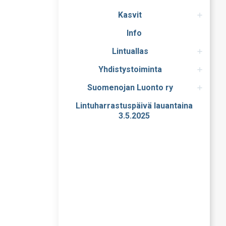
Kasvit
Info
Lintuallas
Yhdistystoiminta
Suomenojan Luonto ry
Lintuharrastuspäivä lauantaina
3.5.2025