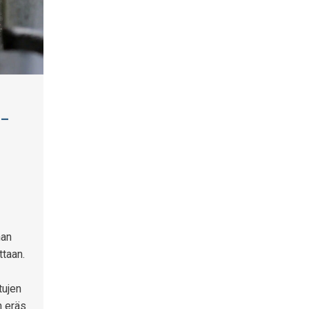
 –
nan
ttaan.
tujen
n eräs