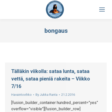
bongaus
Tälläkin viikolla: sataa lunta, sataa
vettä, sataa pieniä rakeita – Viikko
7/16
Havaintovihko
By
Jukka Ranta
21.2.2016
[fusion_builder_container hundred_percent=”yes”
overflow=”visible”][fusion_builder_row]