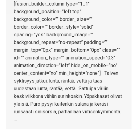
[fusion_builder_column type=”1_1″
background_position=”left top”
background_color=”” border_size=””
border_color=”” border_style=”solid”
spacing=”yes” background_image=””
background_repeat=”no-repeat” padding=””
margin_top=”0px” margin_bottom=”0px” class=””
id=”” animation_type=”” animation_speed=”0.3″
animation_direction=”left” hide_on_mobile=”no”
center_content=”no” min_height=”none”] Talven
syklisyys jatkui: lunta, räntää, vettä ja taas
uudestaan lunta, räntää, vettä ..Sattuipa väliin
keskiviikkona vähän aurinkoakin. Yöpakkaset olivat
yleisiä. Puro pysyi kuitenkin sulana ja keräsi
runsaasti sinisorsia, parhaillaan viitisenkymmentä.
…