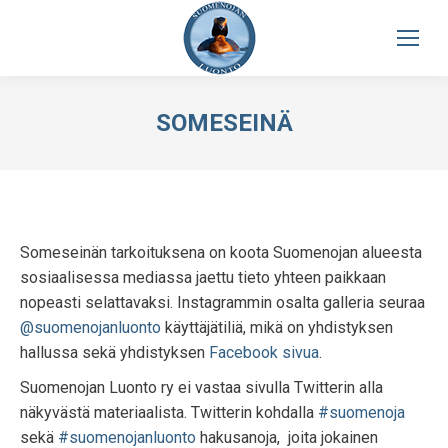
SOMESEINÄ
Someseinän tarkoituksena on koota Suomenojan alueesta
sosiaalisessa mediassa jaettu tieto yhteen paikkaan
nopeasti selattavaksi. Instagrammin osalta galleria seuraa
@suomenojanluonto
käyttäjätiliä, mikä on yhdistyksen
hallussa sekä yhdistyksen
Facebook sivua
.
Suomenojan Luonto ry ei vastaa sivulla Twitterin alla
näkyvästä materiaalista. Twitterin kohdalla
#suomenoja
sekä
#suomenojanluonto
hakusanoja, joita jokainen