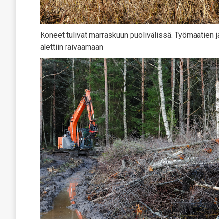
Koneet tulivat marraskuun puolivälissä. Työmaatien j
alettiin raivaamaan