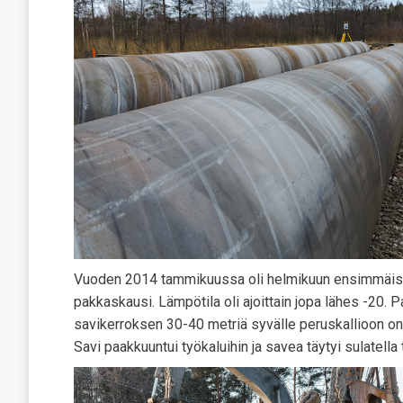
Vuoden 2014 tammikuussa oli helmikuun ensimmäisell
pakkaskausi. Lämpötila oli ajoittain jopa lähes -20. P
savikerroksen 30-40 metriä syvälle peruskallioon on 
Savi paakkuuntui työkaluihin ja savea täytyi sulatella 