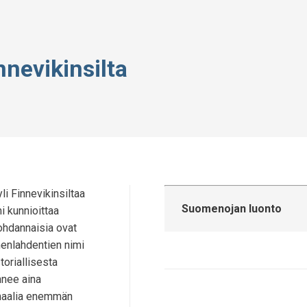
nnevikinsilta
i Finnevikinsiltaa
Suomenojan luonto
mi kunnioittaa
ohdannaisia ovat
enlahdentien nimi
toriallisesta
nnee aina
ormaalia enemmän