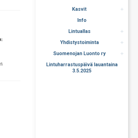
Kasvit
Info
Lintuallas
t:
Yhdistystoiminta
Suomenojan Luonto ry
fi
Lintuharrastuspäivä lauantaina
3.5.2025