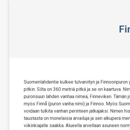
Fi
Suomenlahdentie kulkee tulvaniityn ja Finnoonpuron yl
pitkin. Silta on 360 metriä pitkä ja se on kaartuva. Ni
puronsuun lahden vanhaa nimeä, Finneviken. Tämän j
myös Finnå (puron vanha nimi) ja Finnoo. Myös Suom
voidaan tulkita vanhan perinteen jatkajaksi. Nimen his
taustasta on monelaisia arvailuja ja sen alkuperä me
viikinkiajalle saakka. Alueella arvellaan asuneen n