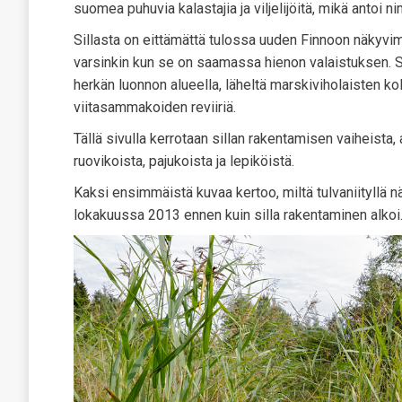
suomea puhuvia kalastajia ja viljelijöitä, mikä antoi n
Sillasta on eittämättä tulossa uuden Finnoon näkyv
varsinkin kun se on saamassa hienon valaistuksen. Si
herkän luonnon alueella, läheltä marskiviholaisten kol
viitasammakoiden reviiriä.
Tällä sivulla kerrotaan sillan rakentamisen vaiheista,
ruovikoista, pajukoista ja lepiköistä.
Kaksi ensimmäistä kuvaa kertoo, miltä tulvaniityllä n
lokakuussa 2013 ennen kuin silla rakentaminen alkoi